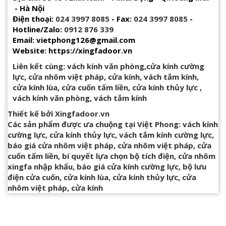
- Hà Nội
Điện thoại:
024 3997 8085
- Fax:
024 3997 8085
-
Hotline/Zalo:
0912 876 339
Email: vietphong126@gmail.com
Website: https://xingfadoor.vn
Liên kết cùng:
vách kính văn phòng
,
cửa kính cường
lực
,
cửa nhôm việt pháp
,
cửa kính
,
vách tắm kính
,
cửa kính lùa
,
cửa cuốn tấm liền
,
cửa kính thủy lực
,
vách kính văn phòng
,
vách tắm kính
Thiết kế bởi
Xingfadoor.vn
Các sản phẩm được ưa chuộng tại Việt Phong:
vách kính
cường lực
,
cửa kính thủy lực
,
vách tắm kính cường lực
,
báo giá cửa nhôm việt pháp
,
cửa nhôm việt pháp
,
cửa
cuốn tấm liền
,
bí quyết lựa chọn bộ tích điện
,
cửa nhôm
xingfa nhập khẩu
,
báo giá cửa kính cường lực
,
bộ lưu
điện cửa cuốn
,
cửa kính lùa
,
cửa kính thủy lực
,
cửa
nhôm việt pháp
,
cửa kính