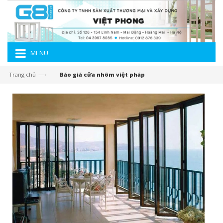
MENU
—›
Trang chủ
Báo giá cửa nhôm việt pháp