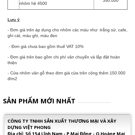
350.000
nhôm hệ 4500
Lư
u ý
:
- Đơn giá trên áp dụng cho nhôm các màu như: trắng sứ, cafe,
ghi cát, màu ghi, màu đen
- Đơn giá chưa bao gồm thuế VAT 10%
- Đơn giá trên bao gồm chi phí vân chuyển và lắp đặt hoàn
thiện
- Cửa nhôm vân gỗ theo đơn giá cửa trên cộng thêm 150.000
đ/m2
SẢN PHẨM MỚI NHẤT
CÔNG TY TNHH SẢN XUẤT THƯƠNG MẠI VÀ XÂY
DỰNG VIỆT PHONG
Địa chỉ: Số 154 Lĩnh Nam - P.Mai Động - Q.Hoàng Mai