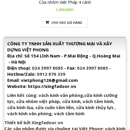
Cửa nhôm Việt Pháp 4 cánh
1.200.000₫
CHO VÀO GIỎ HÀNG
CÔNG TY TNHH SẢN XUẤT THƯƠNG MẠI VÀ XÂY
DỰNG VIỆT PHONG
Địa chỉ: Số 154 Lĩnh Nam - P.Mai Động - Q.Hoàng Mai
- Hà Nội
Điện thoại:
024 3997 8085
- Fax:
024 3997 8085
-
Hotline/Zalo:
0912 876 339
Email: vietphong126@gmail.com
Website: https://xingfadoor.vn
Liên kết cùng:
vách kính văn phòng
,
cửa kính cường
lực
,
cửa nhôm việt pháp
,
cửa kính
,
vách tắm kính
,
cửa kính lùa
,
cửa cuốn tấm liền
,
cửa kính thủy lực
,
vách kính văn phòng
,
vách tắm kính
Thiết kế bởi
Xingfadoor.vn
Các sản phẩm được ưa chuộng tại Việt Phong:
vách kính