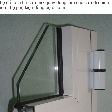
hệ đố to là hệ cửa mở quay dùng làm các cửa đi chính, 
hôm, bộ phụ kiện đồng bộ đi kèm