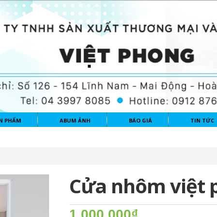
N PHẨM
ABUM ẢNH
BÁO GIÁ
TIN TỨC
Cửa nhôm việt 
1.000.000₫