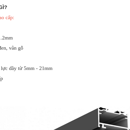
GÌ?
ao cấp:
 1.2mm
đen, vân gỗ
ng lực dầy từ 5mm - 21mm
ấp