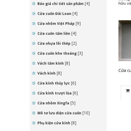
[4]
hữu và
Báo giá chi tiết sản phẩm
[4]
Cửa cuốn Đài Loan
[9]
Cửa nhôm Việt Pháp
[4]
Cửa cuốn tấm liền
[2]
Cửa nhựa lõi thép
[3]
Cửa cuốn khe thoáng
[8]
Vách tắm kính
Cửa cu
[8]
Vách kính
[6]
Cửa kính thủy lực
[6]
Cửa kính trượt lùa
[5]
Cửa nhôm Xingfa
[10]
Mô tơ lưu điện cửa cuốn
[8]
Phụ kiện cửa kính