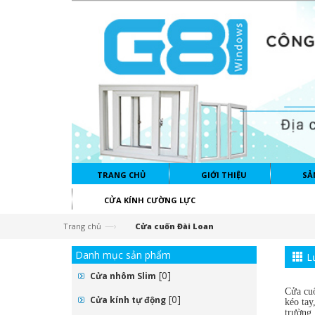
TRANG CHỦ
GIỚI THIỆU
SẢ
CỬA KÍNH CƯỜNG LỰC
—›
Trang chủ
Cửa cuốn Đài Loan
Danh mục sản phẩm
L
[0]
Cửa nhôm Slim
Cửa cuố
[0]
Cửa kính tự động
kéo tay
trường.