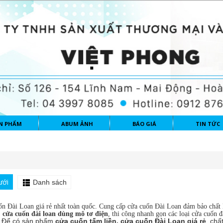
N PHẨM
ABUM ẢNH
BÁO GIÁ
TIN TỨC
ưới
Danh sách
n Đài Loan giá rẻ nhất toàn quốc. Cung cấp cửa cuốn Đài Loan đảm bảo chấ
,
cửa cuốn đài loan dùng mô tơ điện
, thi công nhanh gọn các loại cửa cuốn đà
Để có sản phẩm
cửa cuốn tấm liền,
cửa cuốn Đài Loan giá rẻ
, chấ