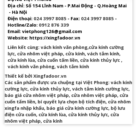
Địa chỉ: Số 154 Lĩnh Nam - P.Mai Động - Q.Hoàng Mai
- Hà Nội
Điện thoại:
024 3997 8085
- Fax:
024 3997 8085
-
Hotline/Zalo:
0912 876 339
Email: vietphong126@gmail.com
Website: https://xingfadoor.vn
Liên kết cùng:
vách kính văn phòng
,
cửa kính cường
lực
,
cửa nhôm việt pháp
,
cửa kính
,
vách tắm kính
,
cửa kính lùa
,
cửa cuốn tấm liền
,
cửa kính thủy lực
,
vách kính văn phòng
,
vách tắm kính
Thiết kế bởi
Xingfadoor.vn
Các sản phẩm được ưa chuộng tại Việt Phong:
vách kính
cường lực
,
cửa kính thủy lực
,
vách tắm kính cường lực
,
báo giá cửa nhôm việt pháp
,
cửa nhôm việt pháp
,
cửa
cuốn tấm liền
,
bí quyết lựa chọn bộ tích điện
,
cửa nhôm
xingfa nhập khẩu
,
báo giá cửa kính cường lực
,
bộ lưu
điện cửa cuốn
,
cửa kính lùa
,
cửa kính thủy lực
,
cửa
nhôm việt pháp
,
cửa kính