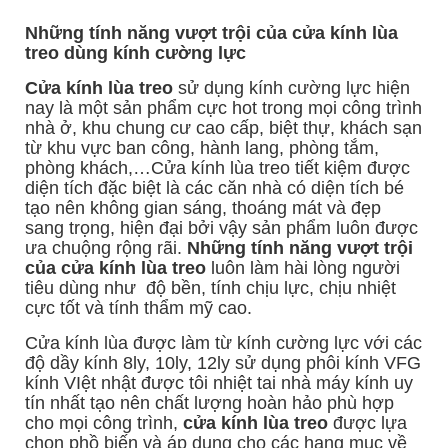
Những tính năng vượt trội của cửa kính lùa
treo dùng kính cường lực
Cửa kính lùa treo
sử dụng kính cường lực hiện
nay là một sản phẩm cực hot trong mọi công trình
nhà ở, khu chung cư cao cấp, biệt thự, khách sạn
từ khu vực ban công, hành lang, phòng tắm,
phòng khách,…Cửa kính lùa treo tiết kiệm được
diện tích đặc biệt là các căn nhà có diện tích bé
tạo nên không gian sáng, thoáng mát và đẹp
sang trọng, hiện đại bởi vậy sản phẩm luôn được
ưa chuộng rộng rãi.
Những tính năng vượt trội
của cửa kính lùa treo
luôn làm hài lòng người
tiêu dùng như độ bền, tính chịu lực, chịu nhiệt
cực tốt và tính thẩm mỹ cao.
Cửa kính lùa được làm từ kính cường lực với các
độ dầy kính 8ly, 10ly, 12ly sử dụng phôi kính VFG
kính VIệt nhật được tôi nhiệt tai nhà máy kính uy
tín nhất tạo nên chất lượng hoàn hảo phù hợp
cho mọi công trình,
cửa kính lùa treo
được lựa
chọn phồ biến và áp dụng cho các hạng mục về