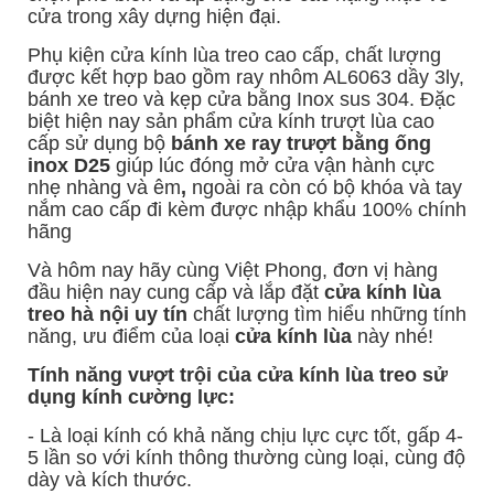
cửa trong xây dựng hiện đại.
Phụ kiện
cửa kính lùa
treo cao cấp, chất lượng
được kết hợp bao gồm ray nhôm AL6063 dầy 3ly,
bánh xe treo và kẹp cửa bằng Inox sus 304. Đặc
biệt hiện nay sản phẩm cửa kính trượt lùa cao
cấp sử dụng bộ
bánh xe ray trượt bằng ống
inox D25
giúp lúc đóng mở cửa vận hành cực
nhẹ nhàng và êm
,
ngoài ra còn có bộ khóa và tay
nắm cao cấp đi kèm được nhập khẩu 100% chính
hãng
Và hôm nay hãy cùng Việt Phong, đơn vị hàng
đầu hiện nay cung cấp và lắp đặt
cửa kính lùa
treo hà nội uy tín
chất lượng tìm hiểu những tính
năng, ưu điểm của loại
cửa kính lùa
này nhé!
Tính năng vượt trội của cửa kính lùa treo sử
dụng kính cường lực:
- Là loại kính có khả năng chịu lực cực tốt, gấp 4-
5 lần so với kính thông thường cùng loại, cùng độ
dày và kích thước.