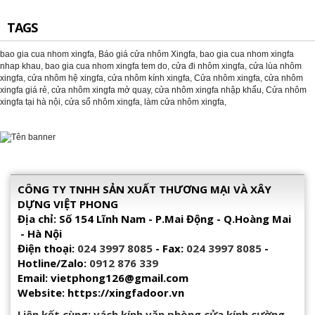
TAGS
bao gia cua nhom xingfa
,
Báo giá cửa nhôm Xingfa
,
bao gia cua nhom xingfa
nhap khau
,
bao gia cua nhom xingfa tem do
,
cửa đi nhôm xingfa
,
cửa lùa nhôm
xingfa
,
cửa nhôm hệ xingfa
,
cửa nhôm kính xingfa
,
Cửa nhôm xingfa
,
cửa nhôm
xingfa giá rẻ
,
cửa nhôm xingfa mở quay
,
cửa nhôm xingfa nhập khẩu
,
Cửa nhôm
xingfa tại hà nội
,
cửa sổ nhôm xingfa
,
làm cửa nhôm xingfa
,
CÔNG TY TNHH SẢN XUẤT THƯƠNG MẠI VÀ XÂY
DỰNG VIỆT PHONG
Địa chỉ: Số 154 Lĩnh Nam - P.Mai Động - Q.Hoàng Mai
- Hà Nội
Điện thoại:
024 3997 8085
- Fax:
024 3997 8085
-
Hotline/Zalo:
0912 876 339
Email: vietphong126@gmail.com
Website: https://xingfadoor.vn
Liên kết cùng:
vách kính văn phòng
,
cửa kính cường