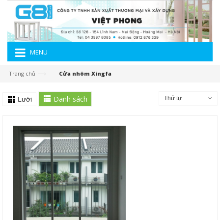
MENU
—›
Trang chủ
Cửa nhôm Xingfa
Danh sách
Thứ tự
Lưới