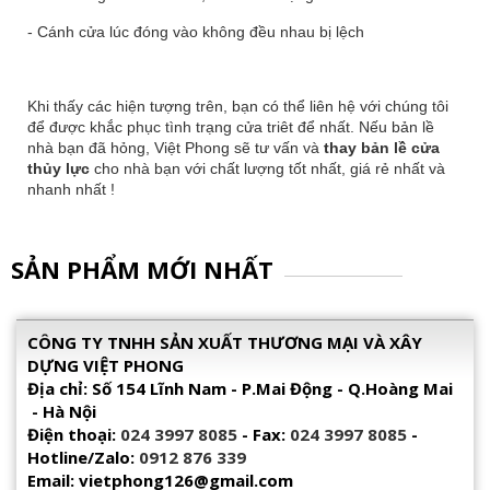
- Cánh cửa lúc đóng vào không đều nhau bị lệch
Khi thấy các hiện tượng trên, bạn có thể liên hệ với chúng tôi
để được khắc phục tình trạng cửa triêt để nhất. Nếu bản lề
nhà bạn đã hỏng, Việt Phong sẽ tư vấn và
thay bản lề cửa
thủy lực
cho nhà bạn với chất lượng tốt nhất, giá rẻ nhất và
nhanh nhất !
SẢN PHẨM MỚI NHẤT
CÔNG TY TNHH SẢN XUẤT THƯƠNG MẠI VÀ XÂY
DỰNG VIỆT PHONG
Địa chỉ: Số 154 Lĩnh Nam - P.Mai Động - Q.Hoàng Mai
- Hà Nội
Điện thoại:
024 3997 8085
- Fax:
024 3997 8085
-
Hotline/Zalo:
0912 876 339
Email: vietphong126@gmail.com