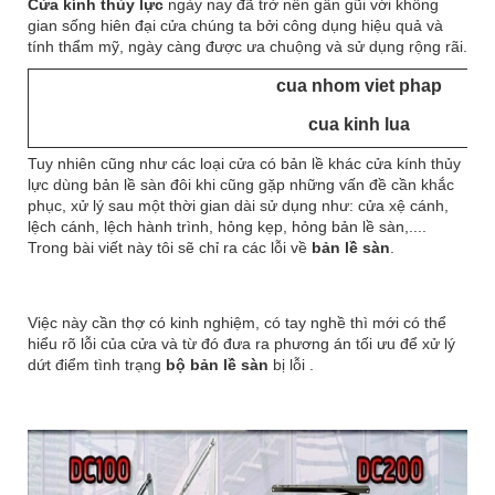
Cửa kính thủy lực
ngày nay đã trở nên gần gũi với không
gian sống hiên đại cửa chúng ta bởi công dụng hiệu quả và
tính thẩm mỹ, ngày càng được ưa chuộng và sử dụng rộng rãi.
cua nhom viet phap
cua kinh lua
Tuy nhiên cũng như các loại cửa có bản lề khác cửa kính thủy
lực dùng bản lề sàn đôi khi cũng gặp những vấn đề cần khắc
phục, xử lý sau một thời gian dài sử dụng như: cửa xệ cánh,
lệch cánh, lệch hành trình, hỏng kẹp, hỏng bản lề sàn,....
Trong bài viết này tôi sẽ chỉ ra các lỗi về
bản lề sàn
.
Việc này cần thợ có kinh nghiệm, có tay nghề thì mới có thể
hiểu rõ lỗi của cửa và từ đó đưa ra phương án tối ưu để xử lý
dứt điểm tình trạng
bộ bản lề sàn
bị lỗi .