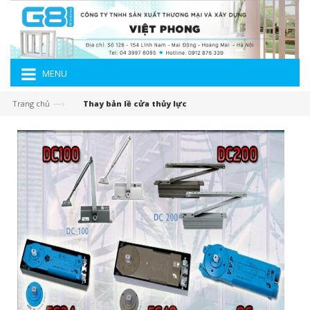
MENU
—›
Trang chủ
Thay bản lề cửa thủy lực