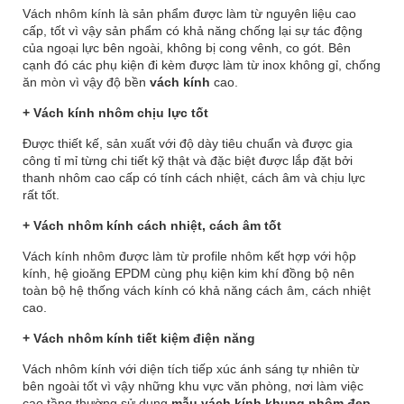
Vách nhôm kính là sản phẩm được làm từ nguyên liệu cao
cấp, tốt vì vậy sản phẩm có khả năng chống lại sự tác động
của ngoại lực bên ngoài, không bị cong vênh, co gót. Bên
cạnh đó các phụ kiện đi kèm được làm từ inox không gỉ, chống
ăn mòn vì vậy độ bền
vách kính
cao.
+ Vách kính nhôm chịu lực tốt
Được thiết kế, sản xuất với độ dày tiêu chuẩn và được gia
công tỉ mỉ từng chi tiết kỹ thật và đặc biệt được lắp đặt bởi
thanh nhôm cao cấp có tính cách nhiệt, cách âm và chịu lực
rất tốt.
+ Vách nhôm kính cách nhiệt, cách âm tốt
Vách kính nhôm được làm từ profile nhôm kết hợp với hộp
kính, hệ gioăng EPDM cùng phụ kiện kim khí đồng bộ nên
toàn bộ hệ thống vách kính có khả năng cách âm, cách nhiệt
cao.
+ Vách nhôm kính tiết kiệm điện năng
Vách nhôm kính với diện tích tiếp xúc ánh sáng tự nhiên từ
bên ngoài tốt vì vậy những khu vực văn phòng, nơi làm việc
cao tầng thường sử dụng
mẫu vách kính khung nhôm đẹp