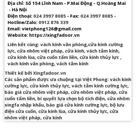
Địa chỉ: Số 154 Lĩnh Nam - P.Mai Động - Q.Hoàng Mai
- Hà Nội
Điện thoại:
024 3997 8085
- Fax:
024 3997 8085
-
Hotline/Zalo:
0912 876 339
Email: vietphong126@gmail.com
Website: https://xingfadoor.vn
Liên kết cùng:
vách kính văn phòng
,
cửa kính cường
lực
,
cửa nhôm việt pháp
,
cửa kính
,
vách tắm kính
,
cửa kính lùa
,
cửa cuốn tấm liền
,
cửa kính thủy lực
,
vách kính văn phòng
,
vách tắm kính
Thiết kế bởi
Xingfadoor.vn
Các sản phẩm được ưa chuộng tại Việt Phong:
vách kính
cường lực
,
cửa kính thủy lực
,
vách tắm kính cường lực
,
báo giá cửa nhôm việt pháp
,
cửa nhôm việt pháp
,
cửa
cuốn tấm liền
,
bí quyết lựa chọn bộ tích điện
,
cửa nhôm
xingfa nhập khẩu
,
báo giá cửa kính cường lực
,
bộ lưu
điện cửa cuốn
,
cửa kính lùa
,
cửa kính thủy lực
,
cửa
nhôm việt pháp
,
cửa kính