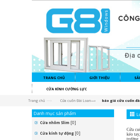
TRANG CHỦ
GIỚI THIỆU
SẢ
CỬA KÍNH CƯỜNG LỰC
—›
Trang chủ
Cửa cuốn Đài Loan
—›
báo giá cửa cuốn đà
Danh mục sản phẩm
L
[0]
Cửa nhôm Slim
Cửa cuố
[0]
Cửa kính tự động
kéo tay
trường.