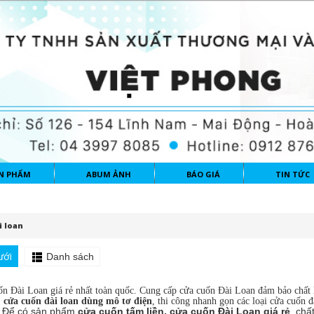
N PHẨM
ABUM ẢNH
BÁO GIÁ
TIN TỨC
i loan
ưới
Danh sách
n Đài Loan giá rẻ nhất toàn quốc. Cung cấp cửa cuốn Đài Loan đảm bảo chấ
,
cửa cuốn đài loan dùng mô tơ điện
, thi công nhanh gọn các loại cửa cuốn đà
Để có sản phẩm
cửa cuốn tấm liền,
cửa cuốn Đài Loan giá rẻ
, chấ