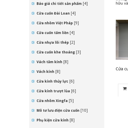
[4]
hữu và
Báo giá chi tiết sản phẩm
[4]
Cửa cuốn Đài Loan
[9]
Cửa nhôm Việt Pháp
[4]
Cửa cuốn tấm liền
[2]
Cửa nhựa lõi thép
[3]
Cửa cuốn khe thoáng
[8]
Vách tắm kính
Cửa cu
[8]
Vách kính
[6]
Cửa kính thủy lực
[6]
Cửa kính trượt lùa
[5]
Cửa nhôm Xingfa
[10]
Mô tơ lưu điện cửa cuốn
[8]
Phụ kiện cửa kính