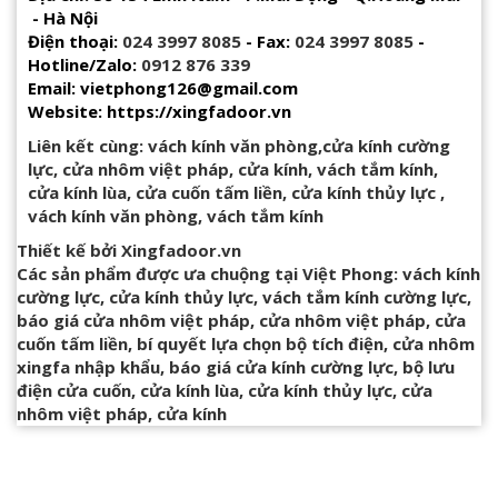
- Hà Nội
Điện thoại:
024 3997 8085
- Fax:
024 3997 8085
-
Hotline/Zalo:
0912 876 339
Email: vietphong126@gmail.com
Website: https://xingfadoor.vn
Liên kết cùng:
vách kính văn phòng
,
cửa kính cường
lực
,
cửa nhôm việt pháp
,
cửa kính
,
vách tắm kính
,
cửa kính lùa
,
cửa cuốn tấm liền
,
cửa kính thủy lực
,
vách kính văn phòng
,
vách tắm kính
Thiết kế bởi
Xingfadoor.vn
Các sản phẩm được ưa chuộng tại Việt Phong:
vách kính
cường lực
,
cửa kính thủy lực
,
vách tắm kính cường lực
,
báo giá cửa nhôm việt pháp
,
cửa nhôm việt pháp
,
cửa
cuốn tấm liền
,
bí quyết lựa chọn bộ tích điện
,
cửa nhôm
xingfa nhập khẩu
,
báo giá cửa kính cường lực
,
bộ lưu
điện cửa cuốn
,
cửa kính lùa
,
cửa kính thủy lực
,
cửa
nhôm việt pháp
,
cửa kính