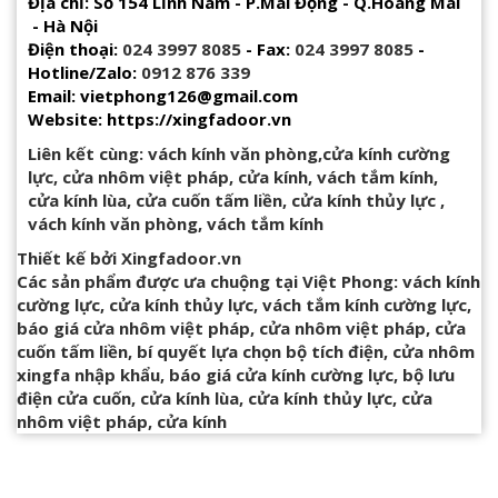
Địa chỉ: Số 154 Lĩnh Nam - P.Mai Động - Q.Hoàng Mai
- Hà Nội
Điện thoại:
024 3997 8085
- Fax:
024 3997 8085
-
Hotline/Zalo:
0912 876 339
Email: vietphong126@gmail.com
Website: https://xingfadoor.vn
Liên kết cùng:
vách kính văn phòng
,
cửa kính cường
lực
,
cửa nhôm việt pháp
,
cửa kính
,
vách tắm kính
,
cửa kính lùa
,
cửa cuốn tấm liền
,
cửa kính thủy lực
,
vách kính văn phòng
,
vách tắm kính
Thiết kế bởi
Xingfadoor.vn
Các sản phẩm được ưa chuộng tại Việt Phong:
vách kính
cường lực
,
cửa kính thủy lực
,
vách tắm kính cường lực
,
báo giá cửa nhôm việt pháp
,
cửa nhôm việt pháp
,
cửa
cuốn tấm liền
,
bí quyết lựa chọn bộ tích điện
,
cửa nhôm
xingfa nhập khẩu
,
báo giá cửa kính cường lực
,
bộ lưu
điện cửa cuốn
,
cửa kính lùa
,
cửa kính thủy lực
,
cửa
nhôm việt pháp
,
cửa kính