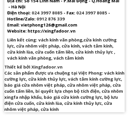
Địa chỉ: Số 154 Lĩnh Nam - P.Mai Động - Q.Hoàng Mai
- Hà Nội
Điện thoại:
024 3997 8085
- Fax:
024 3997 8085
-
Hotline/Zalo:
0912 876 339
Email: vietphong126@gmail.com
Website: https://xingfadoor.vn
Liên kết cùng:
vách kính văn phòng
,
cửa kính cường
lực
,
cửa nhôm việt pháp
,
cửa kính
,
vách tắm kính
,
cửa kính lùa
,
cửa cuốn tấm liền
,
cửa kính thủy lực
,
vách kính văn phòng
,
vách tắm kính
Thiết kế bởi
Xingfadoor.vn
Các sản phẩm được ưa chuộng tại Việt Phong:
vách kính
cường lực
,
cửa kính thủy lực
,
vách tắm kính cường lực
,
báo giá cửa nhôm việt pháp
,
cửa nhôm việt pháp
,
cửa
cuốn tấm liền
,
bí quyết lựa chọn bộ tích điện
,
cửa nhôm
xingfa nhập khẩu
,
báo giá cửa kính cường lực
,
bộ lưu
điện cửa cuốn
,
cửa kính lùa
,
cửa kính thủy lực
,
cửa
nhôm việt pháp
,
cửa kính