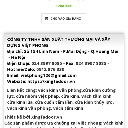
1.200.000₫
CHO VÀO GIỎ HÀNG
CÔNG TY TNHH SẢN XUẤT THƯƠNG MẠI VÀ XÂY
DỰNG VIỆT PHONG
Địa chỉ: Số 154 Lĩnh Nam - P.Mai Động - Q.Hoàng Mai
- Hà Nội
Điện thoại:
024 3997 8085
- Fax:
024 3997 8085
-
Hotline/Zalo:
0912 876 339
Email: vietphong126@gmail.com
Website: https://xingfadoor.vn
Liên kết cùng:
vách kính văn phòng
,
cửa kính cường
lực
,
cửa nhôm việt pháp
,
cửa kính
,
vách tắm kính
,
cửa kính lùa
,
cửa cuốn tấm liền
,
cửa kính thủy lực
,
vách kính văn phòng
,
vách tắm kính
Thiết kế bởi
Xingfadoor.vn
Các sản phẩm được ưa chuộng tại Việt Phong:
vách kính