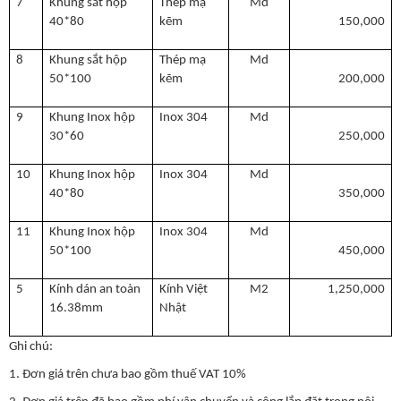
7
Khung sắt hộp
Thép mạ
Md
40*80
kẽm
150,000
8
Khung sắt hộp
Thép mạ
Md
50*100
kẽm
200,000
9
Khung Inox hộp
Inox 304
Md
30*60
250,000
10
Khung Inox hộp
Inox 304
Md
40*80
350,000
11
Khung Inox hộp
Inox 304
Md
50*100
450,000
5
Kính dán an toàn
Kính Việt
M2
1,250,000
16.38mm
Nhật
Ghi chú:
1. Đơn giá trên chưa bao gồm thuế VAT 10%