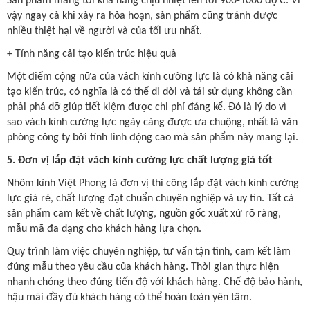
Sản phẩm mang tới khả năng chịu nhiệt lên tới 900-1000 độ C. Vì
vậy ngay cả khi xảy ra hỏa hoạn, sản phẩm cũng tránh được
nhiều thiệt hại về người và của tối ưu nhất.
+ Tính năng cải tạo kiến trúc hiệu quả
Một điểm cộng nữa của vách kính cường lực là có khả năng cải
tạo kiến trúc, có nghĩa là có thể di dời và tái sử dụng không cần
phải phá dỡ giúp tiết kiệm được chi phí đáng kể. Đó là lý do vì
sao vách kính cường lực ngày càng được ưa chuộng, nhất là văn
phòng công ty bởi tính linh động cao mà sản phẩm này mang lại.
5. Đơn vị lắp đặt vách kính cường lực chất lượng giá tốt
Nhôm kính Việt Phong là đơn vị thi công lắp đặt vách kính cường
lực giá rẻ, chất lượng đạt chuẩn chuyên nghiệp và uy tín. Tất cả
sản phẩm cam kết về chất lượng, nguồn gốc xuất xứ rõ ràng,
mẫu mã đa dạng cho khách hàng lựa chọn.
Quy trình làm việc chuyên nghiệp, tư vấn tận tình, cam kết làm
đúng mẫu theo yêu cầu của khách hàng. Thời gian thực hiện
nhanh chóng theo đúng tiến độ với khách hàng. Chế độ bảo hành,
hậu mãi đầy đủ khách hàng có thể hoàn toàn yên tâm.