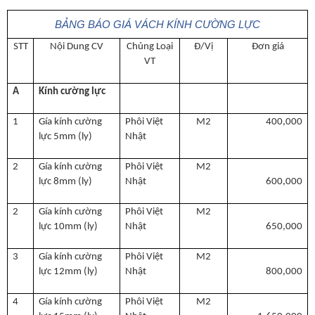
BẢNG BÁO GIÁ VÁCH KÍNH CƯỜNG LỰC
STT
Nội Dung CV
Chủng Loại
Đ/Vị
Đơn giá
VT
A
Kính cường lực
1
Gía kính cường
Phôi Việt
M2
400,000
lực 5mm (ly)
Nhật
2
Gía kính cường
Phôi Việt
M2
lực 8mm (ly)
Nhật
600,000
2
Gía kính cường
Phôi Việt
M2
lực 10mm (ly)
Nhật
650,000
3
Gía kính cường
Phôi Việt
M2
lực 12mm (ly)
Nhật
800,000
4
Gía kính cường
Phôi Việt
M2