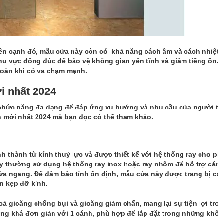
n cạnh đó, mẫu cửa này còn có khả năng cách âm và cách nhiệt 
hu vực đông đúc để bảo vệ không gian yên tĩnh và giảm tiếng ồn
toàn khi có va chạm mạnh.
i nhất 2024
 chức năng đa dạng để đáp ứng xu hướng và nhu cầu của người t
h mới nhất 2024 mà bạn đọc có thể tham khảo.
nh thành từ kính thuỷ lực và được thiết kế với hệ thống ray cho 
ày thường sử dụng hệ thống ray inox hoặc ray nhôm để hỗ trợ cá
cửa ngang. Để đảm bảo tính ổn định, mẫu cửa này được trang bị 
n kẹp đỡ kính.
ả gioăng chống bụi và gioăng giảm chấn, mang lại sự tiện lợi tr
ường khá đơn giản với 1 cánh, phù hợp để lắp đặt trong những kh