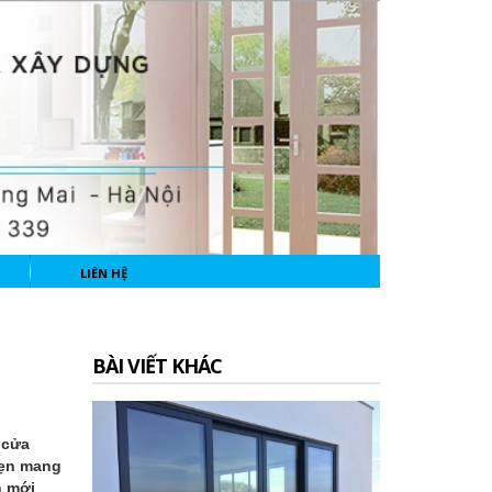
LIÊN HỆ
BÀI VIẾT KHÁC
 cửa
ẹn mang
h mới