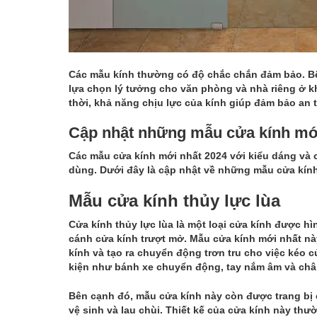
Các mẫu kính thường có độ chắc chắn đảm bảo. Bê
lựa chọn lý tưởng cho văn phòng và nhà riêng ở k
thời, khả năng chịu lực của kính giúp đảm bảo an 
Cập nhật những mẫu cửa kính mớ
Các mẫu cửa kính mới nhất 2024 với kiểu dáng và
dùng. Dưới đây là cập nhật về những mẫu cửa kín
Mẫu cửa kính thủy lực lùa
Cửa kính thủy lực lùa là một loại cửa kính được hì
cánh cửa kính trượt mở. Mẫu cửa kính mới nhất n
kính và tạo ra chuyển động trơn tru cho việc kéo 
kiện như bánh xe chuyển động, tay nắm âm và châ
Bên cạnh đó, mẫu cửa kính này còn được trang bị c
vệ sinh và lau chùi. Thiết kế của cửa kính này th