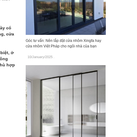
này có
ng, cửa
Góc tư vấn: Nên lắp đặt cửa nhôm Xingfa hay
cửa nhôm Việt Pháp cho ngôi nhà của bạn
biệt, ở
10/January/2025
.
hông
phù hợp