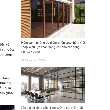
Điểm danh những ưu điểm khiến cửa nhôm Việt
iết kế
Pháp là sự lựa chọn hàng đầu cho các công
 ra, cửa
trình xây dựng
ội, giúp
06/September/2024
.
c động
 khung
mẫu cửa
cảm giác
Báo giá thi công vách kính cưởng lực mới nhất