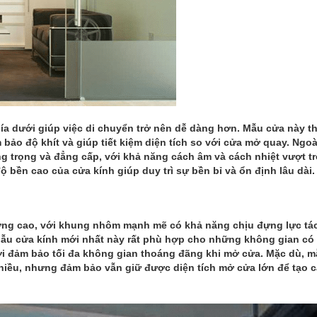
hía dưới giúp việc di chuyển trở nên dễ dàng hơn. Mẫu cửa này th
ảo độ khít và giúp tiết kiệm diện tích so với cửa mở quay. Ngoài
 trọng và đẳng cấp, với khả năng cách âm và cách nhiệt vượt tr
 bền cao của cửa kính giúp duy trì sự bền bỉ và ổn định lâu dài.
ợng cao, với khung nhôm mạnh mẽ có khả năng chịu đựng lực tá
Mẫu cửa kính mới nhất này rất phù hợp cho những không gian có
hời đảm bảo tối đa không gian thoáng đãng khi mở cửa. Mặc dù, 
nhiều, nhưng đảm bảo vẫn giữ được diện tích mở cửa lớn để tạo 