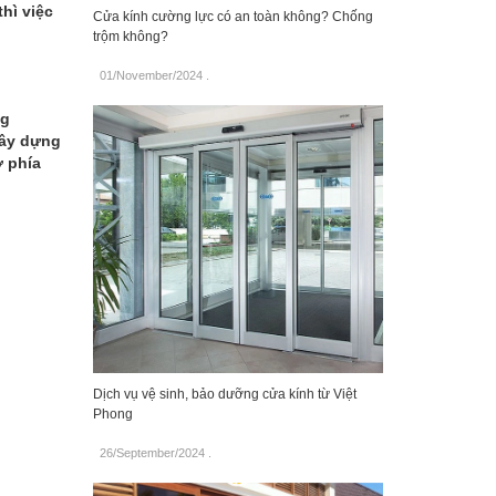
hì việc
Cửa kính cường lực có an toàn không? Chống
trộm không?
01/November/2024
.
ng
xây dựng
ở phía
Dịch vụ vệ sinh, bảo dưỡng cửa kính từ Việt
Phong
26/September/2024
.