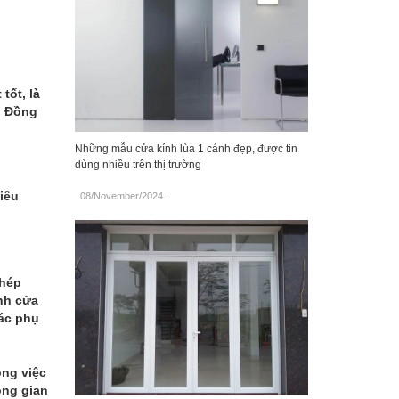
tốt, là
. Đồng
Những mẫu cửa kính lùa 1 cánh đẹp, được tin
dùng nhiều trên thị trường
iêu
08/November/2024
.
phép
nh cửa
các phụ
ong việc
ông gian