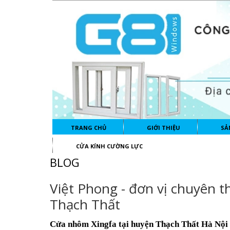
TRANG CHỦ
GIỚI THIỆU
SẢ
CỬA KÍNH CƯỜNG LỰC
BLOG
Việt Phong - đơn vị chuyên t
Thạch Thất
Cửa nhôm Xingfa tại huyện Thạch Thất Hà Nội d