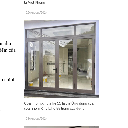
từ Việt Phong
22/August/2024
.
m như 
iểm của 
u chính 
Cửa nhôm Xingfa hệ 55 là gì? Ứng dụng của
.
cửa nhôm Xingfa hệ 55 trong xây dựng
08/August/2024
.