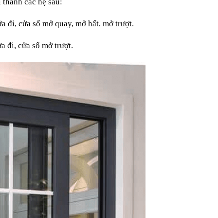
 thành các hệ sau:
a đi, cửa sổ mở quay, mở hất, mở trượt.
 đi, cửa sổ mở trượt.