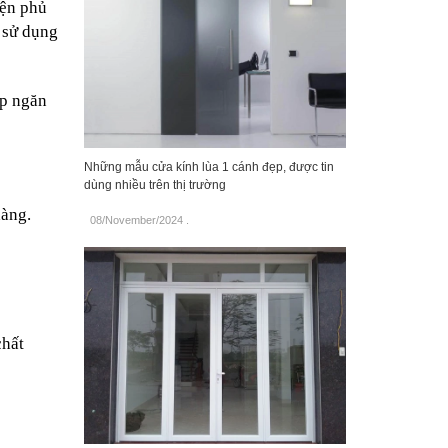
ện phủ 
 sử dụng 
p ngăn 
Những mẫu cửa kính lùa 1 cánh đẹp, được tin
dùng nhiều trên thị trường
hàng.
08/November/2024
.
hất 