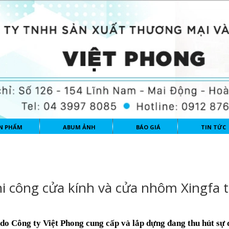
N PHẨM
ABUM ẢNH
BÁO GIÁ
TIN TỨC
hi công cửa kính và cửa nhôm Xingfa t
o Công ty Việt Phong cung cấp và lắp dựng đang thu hút sự 