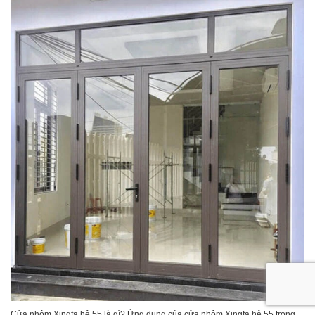
Cửa nhôm Xingfa hệ 55 là gì? Ứng dụng của cửa nhôm Xingfa hệ 55 trong