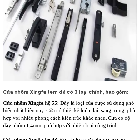
C
ử
a nhôm Xingfa tem đ
ỏ
 có 3 lo
ạ
i chính, bao g
ồ
m:
Cửa nhôm Xingfa hệ 55:
 Đây là loại cửa được sử dụng phổ 
biến nhất hiện nay. Cửa có thiết kế hiện đại, sang trọng, phù 
hợp với nhiều phong cách kiến trúc khác nhau. Cửa có độ 
dày nhôm 1,4mm, phù hợp với nhiều loại công trình.
Cửa nhôm Xingfa hệ 93
: Đây là loại cửa nhôm cao cấp, 