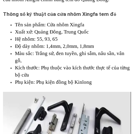
Thông s
ố
 k
ỹ
 thu
ậ
t c
ủ
a c
ử
a nhôm Xingfa tem đ
ỏ
Tên sản phẩm: Cửa nhôm Xingfa
Xuất xứ: Quảng Đông, Trung Quốc
Hệ nhôm: 55, 93, 65
Độ dày nhôm: 1,4mm, 2,0mm, 1,8mm
Màu sắc: Trắng sứ, đen tuyền, ghi sẫm, nâu sần, vân 
gỗ,
Kích thước: Phụ thuộc vào kích thước thực tế của từng 
bộ cửa
Phụ kiện: Phụ kiện đồng bộ Kinlong