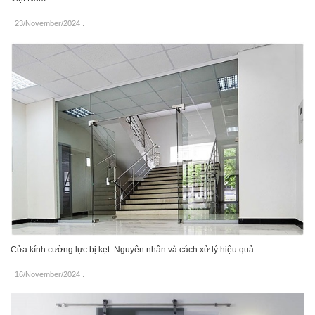
23/November/2024
.
Cửa kính cường lực bị kẹt: Nguyên nhân và cách xử lý hiệu quả
16/November/2024
.