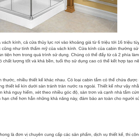
vách kính, cả cửa thủy lực rơi vào khoảng giá từ 6 triệu tới 16 triệu tù
 lực cũng như tính thẩm mỹ của vách kính. Cửa kính của cabin thường s
ận tiện hơn trong quá trình sử dụng. Chúng có thể đẩy từ cả 2 phía là
 chất lượng tốt và khá bền, tuổi thọ sử dụng cao có thể kết hợp tạo n
h thước, nhiều thiết kế khác nhau. Có loại cabin tắm có thể chứa được
g thiết kế kín dưới sàn tránh tràn nước ra ngoài. Thiết kế như vậy nh
n khá nguy hiểm, xét theo nhiều góc độ, sàn trơn và cạnh nhà tắm cứn
ính hạn chế hơn hẳn những khả năng này, đảm bảo an toàn cho người s
ng là đơn vị chuyên cung cấp các sản phẩm, dịch vụ thiết kế, thi côn