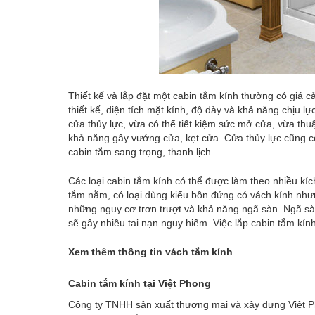
Thiết kế và lắp đặt một cabin tắm kính thường có giá cả 
thiết kế, diện tích mặt kính, độ dày và khả năng chịu
cửa thủy lực, vừa có thể tiết kiệm sức mở cửa, vừa thu
khả năng gây vướng cửa, kẹt cửa. Cửa thủy lực cũng có
cabin tắm sang trọng, thanh lịch.
Các loại cabin tắm kính có thể được làm theo nhiều kíc
tắm nằm, có loại dùng kiểu bồn đứng có vách kính nhưn
những nguy cơ trơn trượt và khả năng ngã sàn. Ngã sà
sẽ gây nhiều tai nạn nguy hiểm. Việc lắp cabin tắm k
Xem thêm thông tin
vách tắm kính
Cabin tắm kính tại Việt Phong
Công ty TNHH sản xuất thương mại và xây dựng Việt Pho