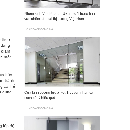
Nhôm kính Việt Phong - Uy tín số 1 trong lĩnh
vực nhôm kính tại thị trường Việt Nam
23/November/2024
.
y theo
ử dụng
m giảm
ên một
 cả bồn
ằm tránh
g có thể
ử dụng.
Cửa kính cường lực bị kẹt: Nguyên nhân và
cách xử lý hiệu quả
16/November/2024
.
g lắp đặt