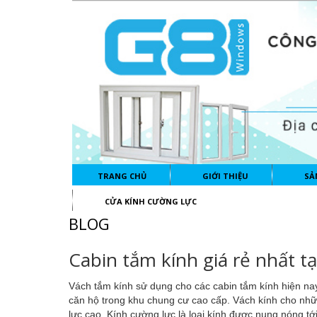
TRANG CHỦ
GIỚI THIỆU
SẢ
CỬA KÍNH CƯỜNG LỰC
BLOG
Cabin tắm kính giá rẻ nhất tạ
Vách tắm kính
sử dụng cho các cabin tắm kính hiện nay
căn hộ trong khu chung cư cao cấp. Vách kính cho nhữ
lực cao. Kính cường lực là loại kính được nung nóng tới