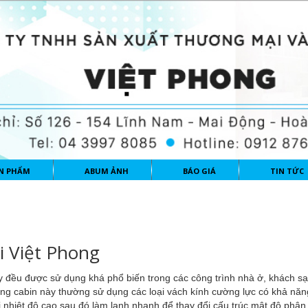
N PHẨM
ABUM ẢNH
BÁO GIÁ
TIN TỨC
i Việt Phong
 đều được sử dụng khá phổ biến trong các công trình nhà ở, khách sạ
ng cabin này thường sử dụng các loại vách kính cường lực có khả năn
 nhiệt độ cao sau đó làm lạnh nhanh để thay đổi cấu trúc mật độ phân t