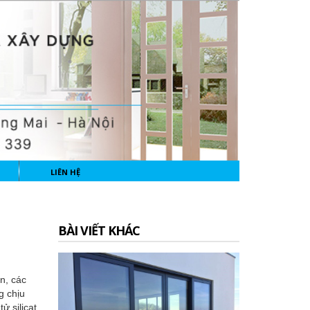
LIÊN HỆ
BÀI VIẾT KHÁC
n, các
g chịu
ử silicat