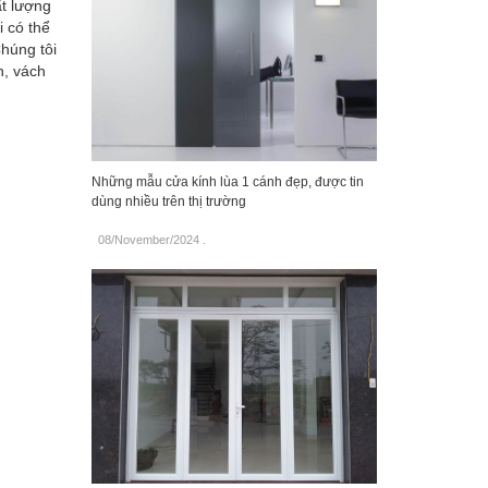
ất lượng
 có thể
húng tôi
h, vách
Những mẫu cửa kính lùa 1 cánh đẹp, được tin
dùng nhiều trên thị trường
08/November/2024
.