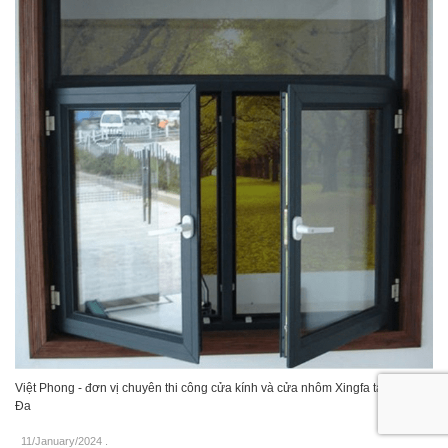
Việt Phong - đơn vị chuyên thi công cửa kính và cửa nhôm Xingfa tại Đống
Đa
11/January/2024
.