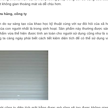
ột không gian thoáng mát và dễ chịu hơn.
ửa hàng, công ty
o sự sáng tạo của khao học kỹ thuật cùng với sự đòi hỏi của xã hộ
của con người nhất là trong sinh hoạt. Sản phẩm này thường được sản
hẩm vừa thể hiện được tính an toàn cho người sử dụng cũng như là sự 
 ta càng ngày phải biết cách tiết kiệm diện tích để có thể sử dụng 
 với công ty diện tích mặt bằng được mở rộng sẽ tạo được không gian