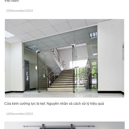
Việt Nam
23/November/2024
.
Cửa kính cường lực bị kẹt: Nguyên nhân và cách xử lý hiệu quả
16/November/2024
.