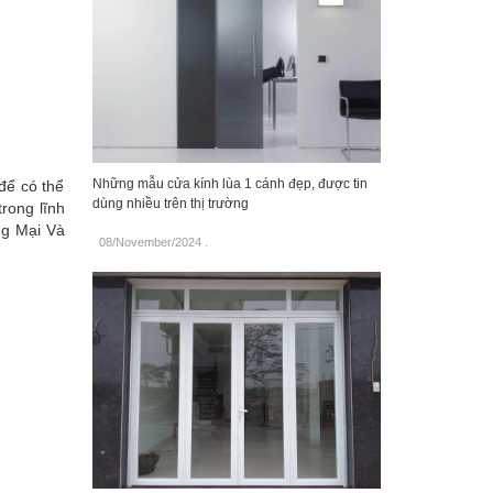
Những mẫu cửa kính lùa 1 cánh đẹp, được tin
để có thể
dùng nhiều trên thị trường
rong lĩnh
ng Mại Và
08/November/2024
.