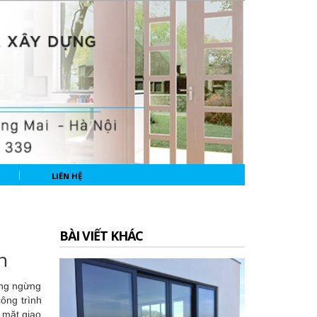
LIÊN HỆ
BÀI VIẾT KHÁC
h
hông ngừng
công trình
 mặt giao