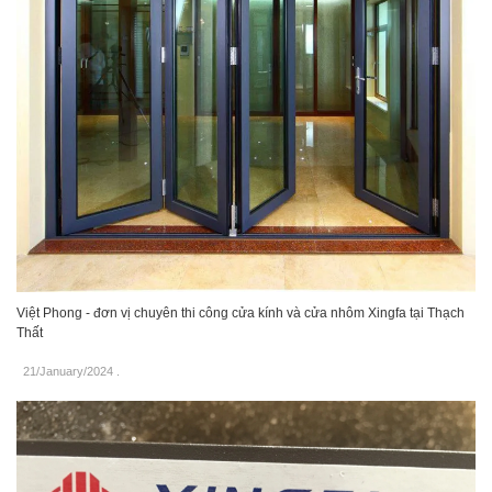
Việt Phong - đơn vị chuyên thi công cửa kính và cửa nhôm Xingfa tại Thạch
Thất
21/January/2024
.