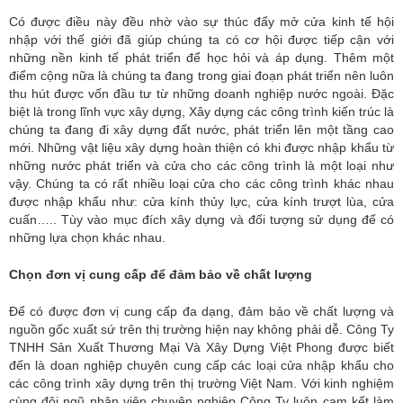
Có được điều này đều nhờ vào sự thúc đẩy mở cửa kinh tế hội
nhập với thế giới đã giúp chúng ta có cơ hội được tiếp cận với
những nền kinh tế phát triển để học hỏi và áp dụng. Thêm một
điểm cộng nữa là chúng ta đang trong giai đoạn phát triển nên luôn
thu hút được vốn đầu tư từ những doanh nghiệp nước ngoài. Đặc
biệt là trong lĩnh vực xây dựng, Xây dựng các công trình kiến trúc là
chúng ta đang đi xây dựng đất nước, phát triển lên một tầng cao
mới. Những vật liệu xây dựng hoàn thiện có khi được nhập khẩu từ
những nước phát triển và cửa cho các công trình là một loại như
vậy. Chúng ta có rất nhiều loại cửa cho các công trình khác nhau
được nhập khẩu như: cửa kính thủy lực, cửa kính trượt lùa, cửa
cuấn….. Tùy vào mục đích xây dựng và đối tượng sử dụng để có
những lựa chọn khác nhau.
Chọn đơn vị cung cấp để đảm bảo về chất lượng
Để có được đơn vị cung cấp đa dạng, đảm bảo về chất lượng và
nguồn gốc xuất sứ trên thị trường hiện nay không phải dễ. Công Ty
TNHH Sản Xuất Thương Mại Và Xây Dựng Việt Phong được biết
đến là doan nghiệp chuyên cung cấp các loại cửa nhập khẩu cho
các công trình xây dựng trên thị trường Việt Nam. Với kinh nghiệm
cùng đội ngũ nhân viên chuyên nghiệp Công Ty luôn cam kết làm