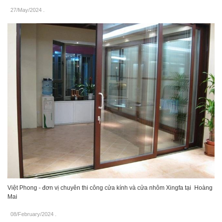
27/May/2024
.
Việt Phong - đơn vị chuyên thi công cửa kính và cửa nhôm Xingfa tại Hoàng
Mai
08/February/2024
.