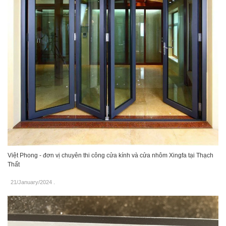
Việt Phong - đơn vị chuyên thi công cửa kính và cửa nhôm Xingfa tại Thạch
Thất
21/January/2024
.