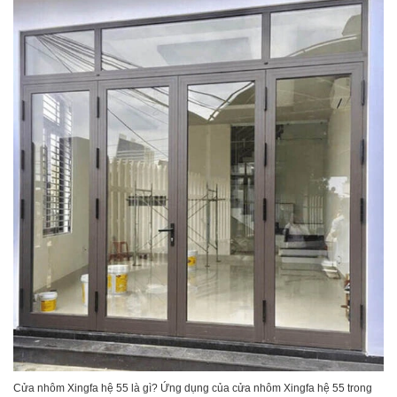
Cửa nhôm Xingfa hệ 55 là gì? Ứng dụng của cửa nhôm Xingfa hệ 55 trong