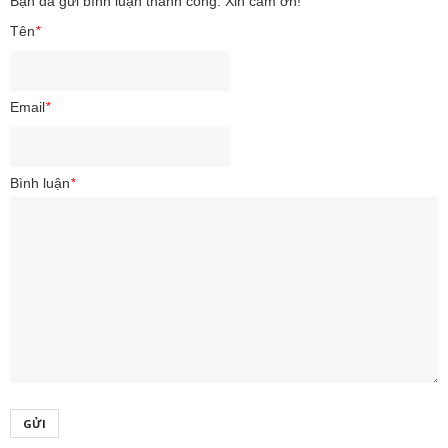
Bạn đã gửi bình luận thành công. Xin cảm ơn!
Tên
*
Email
*
Bình luận
*
GỬI