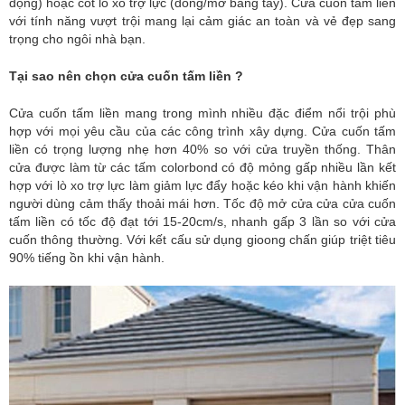
động) hoặc cót lò xo trợ lực (đóng/mở bằng tay). Cửa cuốn tấm liền
với tính năng vượt trội mang lại cảm giác an toàn và vẻ đẹp sang
trọng cho ngôi nhà bạn.
Tại sao nên chọn cửa cuốn tấm liền ?
Cửa cuốn tấm liền mang trong mình nhiều đặc điểm nổi trội phù
hợp với mọi yêu cầu của các công trình xây dựng. Cửa cuốn tấm
liền có trọng lượng nhẹ hơn 40% so với cửa truyền thống. Thân
cửa được làm từ các tấm colorbond có độ mỏng gấp nhiều lần kết
hợp với lò xo trợ lực làm giảm lực đẩy hoặc kéo khi vận hành khiến
người dùng cảm thấy thoải mái hơn. Tốc độ mở cửa cửa cửa cuốn
tấm liền có tốc độ đạt tới 15-20cm/s, nhanh gấp 3 lần so với cửa
cuốn thông thường. Với kết cấu sử dụng gioong chấn giúp triệt tiêu
90% tiếng ồn khi vận hành.