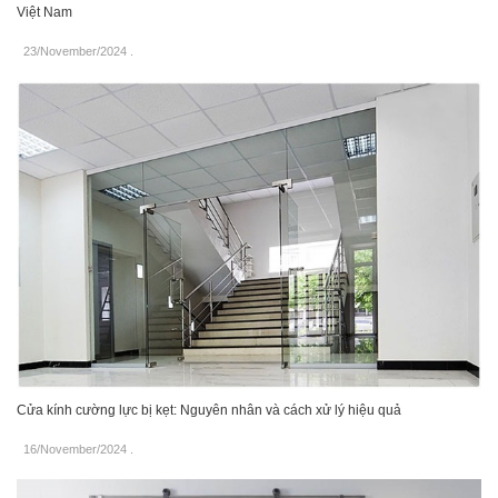
Việt Nam
23/November/2024
.
Cửa kính cường lực bị kẹt: Nguyên nhân và cách xử lý hiệu quả
16/November/2024
.