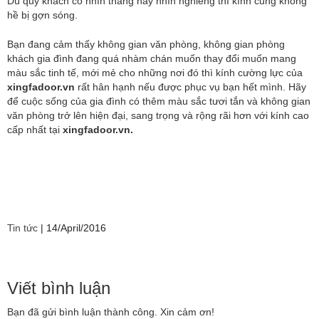
Dù quý khách có nhìn thẳng hay nhìn nghiêng thì kính cũng không
hề bị gợn sóng.
Bạn đang cảm thấy không gian văn phòng, không gian phòng
khách gia đình đang quá nhàm chán muốn thay đổi muốn mang
màu sắc tinh tế, mới mẻ cho những nơi đó thì kính cường lực của
xingfadoor.vn
rất hân hạnh nếu được phục vụ bạn hết mình. Hãy
để cuộc sống của gia đình có thêm màu sắc tươi tắn và không gian
văn phòng trở lên hiện đại, sang trọng và rộng rãi hơn với kính cao
cấp nhất tại
xingfadoor.vn.
Tin tức
|
14/April/2016
Viết bình luận
Bạn đã gửi bình luận thành công. Xin cảm ơn!