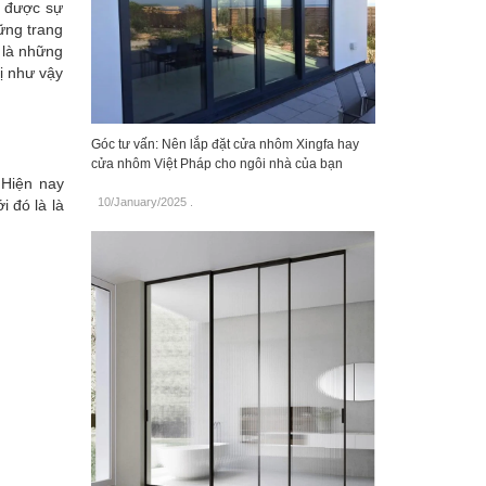
o được sự
hững trang
y là những
bị như vậy
Góc tư vấn: Nên lắp đặt cửa nhôm Xingfa hay
cửa nhôm Việt Pháp cho ngôi nhà của bạn
 Hiện nay
10/January/2025
.
i đó là là