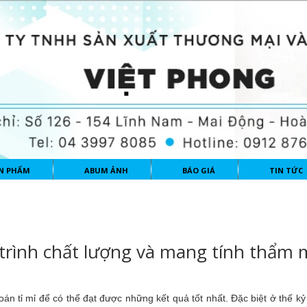
N PHẨM
ABUM ẢNH
BÁO GIÁ
TIN TỨC
trình chất lượng và mang tính thẩm 
án tỉ mỉ để có thể đạt được những kết quả tốt nhất. Đặc biệt ở thế k