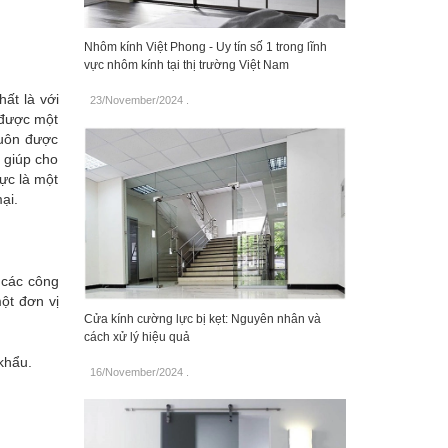
Nhôm kính Việt Phong - Uy tín số 1 trong lĩnh
vực nhôm kính tại thị trường Việt Nam
ất là với
23/November/2024
.
 được một
luôn được
 giúp cho
ực là một
ại.
ì các công
ột đơn vị
Cửa kính cường lực bị kẹt: Nguyên nhân và
cách xử lý hiệu quả
khẩu.
16/November/2024
.