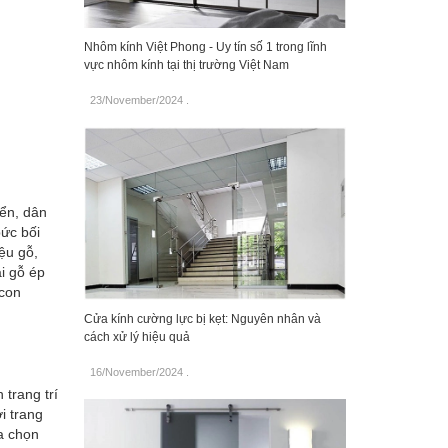
Nhôm kính Việt Phong - Uy tín số 1 trong lĩnh
vực nhôm kính tại thị trường Việt Nam
23/November/2024
.
iển, dân
bức bối
ệu gỗ,
i gỗ ép
 con
Cửa kính cường lực bị kẹt: Nguyên nhân và
cách xử lý hiệu quả
16/November/2024
.
trang trí
i trang
a chọn