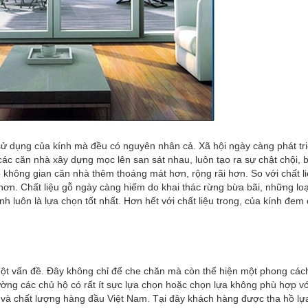
 sử dụng của kính mà đều có nguyên nhân cả. Xã hội ngày càng phát tr
các căn nhà xây dựng mọc lên san sát nhau, luôn tạo ra sự chật chội, 
 không gian căn nhà thêm thoáng mát hơn, rộng rãi hơn. So với chất li
hơn. Chất liệu gỗ ngày càng hiếm do khai thác rừng bừa bãi, những loạ
h luôn là lựa chọn tốt nhất. Hơn hết với chất liệu trong, của kính đem
một vấn đề. Đây không chỉ để che chăn mà còn thể hiện một phong cách 
ờng các chủ hộ có rất ít sực lựa chọn hoặc chọn lựa không phù hợp vớ
ín và chất lượng hàng đầu Việt Nam. Tại đây khách hàng được tha hồ lự