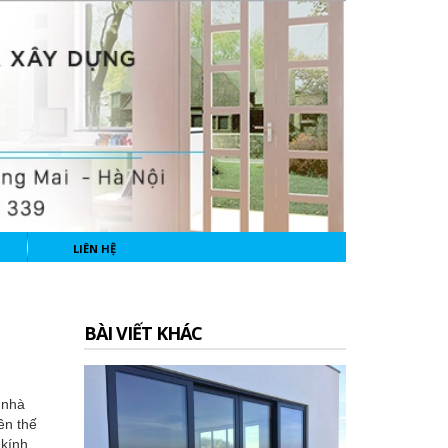
LIÊN HỆ
BÀI VIẾT KHÁC
 nhà
ên thế
 kính