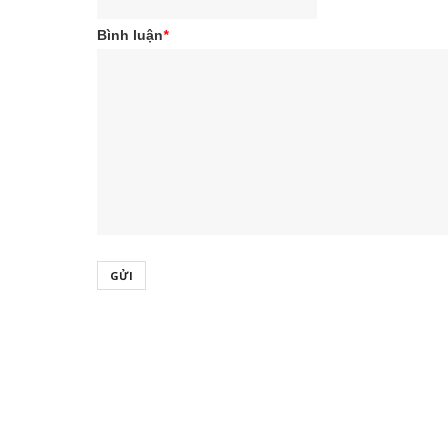
Bình luận
*
GỬI