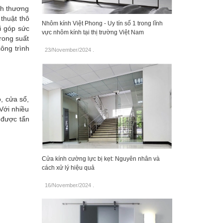
nh thương
 thuật thô
Nhôm kính Việt Phong - Uy tín số 1 trong lĩnh
i góp sức
vực nhôm kính tại thị trường Việt Nam
trong suất
ông trình
23/November/2024
.
, cửa sổ,
Với nhiều
 được tẩn
Cửa kính cường lực bị kẹt: Nguyên nhân và
cách xử lý hiệu quả
16/November/2024
.