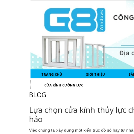
TRANG CHỦ
GIỚI THIỆU
SẢ
CỬA KÍNH CƯỜNG LỰC
BLOG
Lựa chọn cửa kính thủy lực c
hảo
Việc chúng ta xây dựng một kiến trúc đồ sộ hay tư nhâ