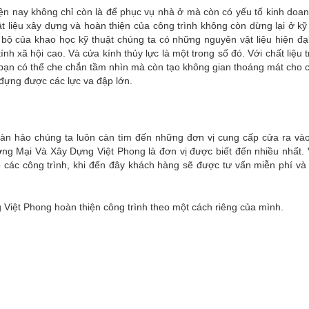
iện nay không chỉ còn là để phục vụ nhà ở mà còn có yếu tố kinh doa
vật liệu xây dựng và hoàn thiện của công trình không còn dừng lại ở kỹ
 bộ của khao học kỹ thuật chúng ta có những nguyên vật liệu hiện đạ
ính xã hội cao. Và cửa kính thủy lực là một trong số đó. Với chất liệu 
p bạn có thể che chắn tầm nhìn mà còn tạo không gian thoáng mát cho c
u đựng được các lực va đập lớn.
 hàn hảo chúng ta luôn càn tìm đến những đơn vị cung cấp cửa ra vào
 Mại Và Xây Dựng Việt Phong là đơn vị được biết đến nhiều nhất. 
o các công trình, khi đến đây khách hàng sẽ được tư vấn miễn phí và
ệt Phong hoàn thiện công trình theo một cách riêng của mình.