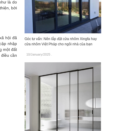
như là do
hiện, bởi
xã hội đã
Góc tư vấn: Nên lắp đặt cửa nhôm Xingfa hay
 cập nhập
cửa nhôm Việt Pháp cho ngôi nhà của bạn
ng một đất
10/January/2025
.
à điều cần