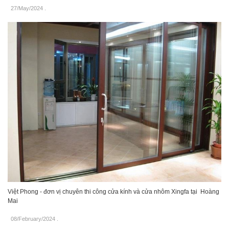
27/May/2024
.
Việt Phong - đơn vị chuyên thi công cửa kính và cửa nhôm Xingfa tại Hoàng
Mai
08/February/2024
.