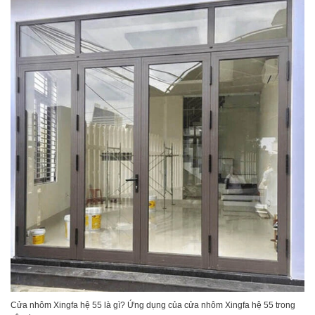
Cửa nhôm Xingfa hệ 55 là gì? Ứng dụng của cửa nhôm Xingfa hệ 55 trong