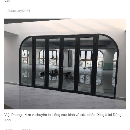
Lâm
19/January/2024
.
Việt Phong - đơn vị chuyên thi công cửa kính và cửa nhôm Xingfa tại Đông
Anh