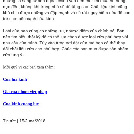
những tia sáng từ bên ngoài chiếu vào nên mỗi khi mùa hè nóng
nực đến, không khí trong nhà sẽ dễ tăng cao. Chất liệu kính cũng
khó chịu được những va đập mạnh và sẽ rất nguy hiểm nếu để con
trẻ chơi bên cạnh cửa kính.
Loại cửa nào cũng có những ưu, nhược điểm của chính nó. Bạn
nên tìm hiểu thật kỹ để có thể lựa chọn được loại cửa phù hợp với
nhu cầu của mình. Tùy vào từng nơi đặt cửa mà bạn có thể thay
đổi chất liệu cửa cho phù hợp. Chúc các bạn mua được sản phẩm
cửa ưng ý.
Mời quý vị các bạn xem thêm:
Cua lua kinh
Gia cua nhom viet phap
Cua kinh cuong luc
Tin tức
|
15/June/2018