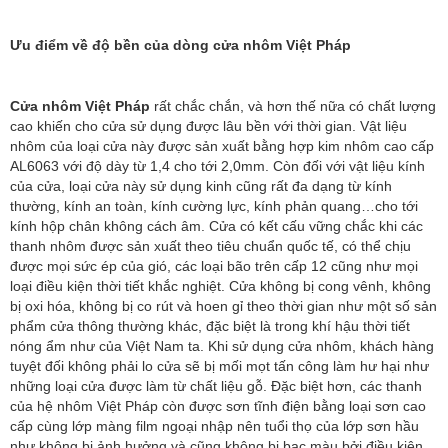
Ưu điểm về độ bền của dòng cửa nhôm Việt Pháp
Cửa nhôm Việt Pháp
rất chắc chắn, và hơn thế nữa có chất lượng
cao khiến cho cửa sử dụng được lâu bền với thời gian. Vật liệu
nhôm của loại cửa này được sản xuất bằng hợp kim nhôm cao cấp
AL6063 với độ dày từ 1,4 cho tới 2,0mm. Còn đối với vật liệu kính
của cửa, loại cửa này sử dụng kinh cũng rất đa dạng từ kính
thường, kính an toàn, kính cường lực, kính phản quang…cho tới
kính hộp chân không cách âm. Cửa có kết cấu vững chắc khi các
thanh nhôm được sản xuất theo tiêu chuẩn quốc tế, có thể chịu
được mọi sức ép của gió, các loại bão trên cấp 12 cũng như mọi
loại điều kiện thời tiết khắc nghiệt. Cửa không bị cong vênh, không
bị oxi hóa, không bị co rút và hoen gỉ theo thời gian như một số sản
phẩm cửa thông thường khác, đặc biệt là trong khí hậu thời tiết
nóng ẩm như của Việt Nam ta. Khi sử dụng cửa nhôm, khách hàng
tuyệt đối không phải lo cửa sẽ bị mối mọt tấn công làm hư hại như
những loại cửa được làm từ chất liệu gỗ. Đặc biệt hơn, các thanh
của hệ nhôm Việt Pháp còn được sơn tĩnh điện bằng loại sơn cao
cấp cùng lớp màng film ngoại nhập nên tuổi thọ của lớp sơn hầu
như không bị ảnh hưởng và cũng không bị bạc màu bởi điều kiện