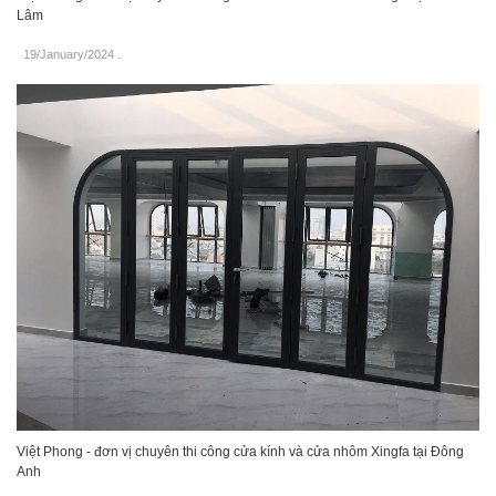
Lâm
19/January/2024
.
Việt Phong - đơn vị chuyên thi công cửa kính và cửa nhôm Xingfa tại Đông
Anh