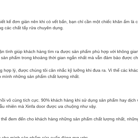
hiết kế đơn giản nên khi có vết bẩn, bạn chỉ cần một chiếc khăn ẩm là 
ng các chất tẩy rửa chuyên dụng.
ận tình giúp khách hàng tìm ra được sản phẩm phù hợp với không gia
ặt sản phẩm trong khoảng thời gian ngắn nhất mà vẫn đảm bảo được ch
 hợp lý, được chúng tôi cân nhắc kỹ lưỡng khi đưa ra. Vì thế các khá
cho mình những sản phẩm chất lượng nhất.
hồi vô cùng tích cực. 90% khách hàng khi sử dụng sản phẩm hay dịch 
ngẫu nhiên mà Xinfa door được ưa chuộng như vậy.
có thể đem đến cho khách hàng những sản phẩm chất lượng nhất, nhữn
ữu cho mình sản phẩm cửa cuốn đáng mơ ước.