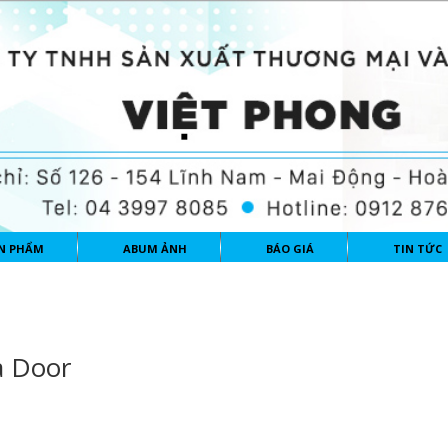
N PHẨM
ABUM ẢNH
BÁO GIÁ
TIN TỨC
a Door