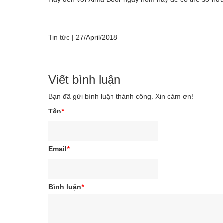
Tin tức
|
27/April/2018
Viết bình luận
Bạn đã gửi bình luận thành công. Xin cảm ơn!
Tên
*
Email
*
Bình luận
*