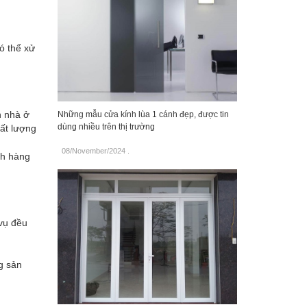
có thể xử
n nhà ở
Những mẫu cửa kính lùa 1 cánh đẹp, được tin
dùng nhiều trên thị trường
ất lượng
08/November/2024
.
ch hàng
vụ đều
g sản