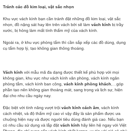
Tránh các đồ kim loại, vật sắc nhọn
Khu vực vách kính bạn cần tránh đặt những đồ kim loại, vật sắc
nhọn, đồ nặng sát hay lên trên vách bởi sẽ làm
vách kính
bị trầy
xước, bị hỏng làm mất tính thẩm mỹ của vách kính.
Ngoài ra, ở khu vực phòng tắm thì cần sắp xếp các đồ dùng, dụng
cụ tắm hợp lý, tạo không gian thông thoáng.
Vách kính
với mẫu mã đa dạng được thiết kế phù hợp với mọi
không gian, khu vực như vách kính văn phòng, vách kính ngăn
phòng tắm, vách kính ban công,
vách kính phòng khách
,…góp
phần tạo nên không gian thoáng mát, sang trọng và lịch sự, hiện
đại cho nhu cầu ngày nay.
Đặc biệt với tính năng vượt trội
vách kính cách âm
, vách kính
cách nhiệt, và độ thẩm mỹ cao vì vậy đây là sản phẩm được ưa
chuộng hiện nay và được người tiêu dùng đánh giá cao. Nếu bạn
có nhu cầu sử dụng và lắp đặt
vách kính
hãy liên hệ ngay với Việt
Phong, địa chỉ cung cấp vách kính chất lượng, uy tín với giá cả phù