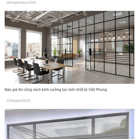
06/September/2024
.
Báo giá thi công vách kính cưởng lực mới nhất từ Việt Phong
22/August/2024
.