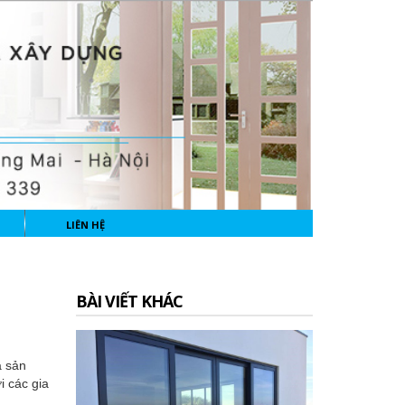
LIÊN HỆ
BÀI VIẾT KHÁC
à sản
i các gia