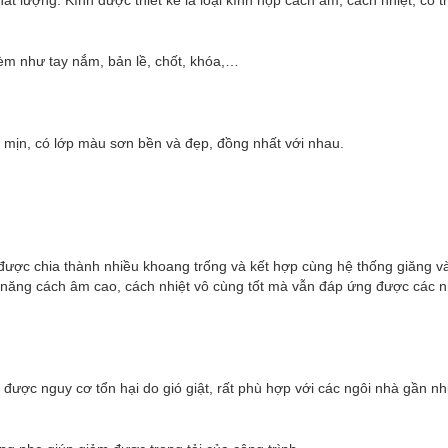
t lượng. Kính được thiết kế là loại kính hộp cách âm, cách nhiệt, có t
èm như tay nắm, bản lề, chốt, khóa,…
 mịn, có lớp màu sơn bền và đẹp, đồng nhất với nhau.
được chia thành nhiều khoang trống và kết hợp cùng hệ thống giăng v
 năng cách âm cao, cách nhiệt vô cùng tốt mà vẫn đáp ứng được các 
 được nguy cơ tổn hại do gió giật, rất phù hợp với các ngôi nhà gần n