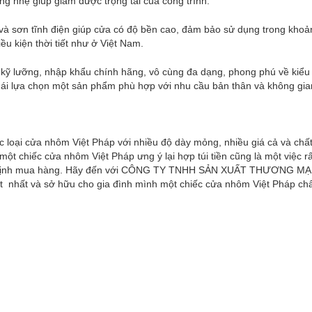
ợng nhẹ giúp giảm được trọng tải của công trình.
à sơn tĩnh điện giúp cửa có độ bền cao, đảm bảo sử dụng trong khoả
u kiện thời tiết như ở Việt Nam.
kỹ lưỡng, nhập khẩu chính hãng, vô cùng đa dạng, phong phú về kiểu
ái lựa chọn một sản phẩm phù hợp với nhu cầu bản thân và không gia
ác loại cửa nhôm Việt Pháp với nhiều độ dày mỏng, nhiều giá cả và chấ
 chiếc cửa nhôm Việt Pháp ưng ý lại hợp túi tiền cũng là một việc rấ
uyết định mua hàng. Hãy đến với CÔNG TY TNHH SẢN XUẤT THƯƠNG MẠ
 nhất và sở hữu cho gia đình mình một chiếc cửa nhôm Việt Pháp chấ