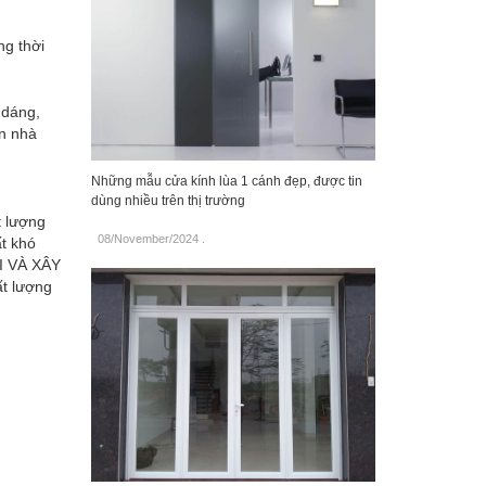
ng thời
 dáng,
n nhà
Những mẫu cửa kính lùa 1 cánh đẹp, được tin
dùng nhiều trên thị trường
t lượng
08/November/2024
.
t khó
I VÀ XÂY
t lượng