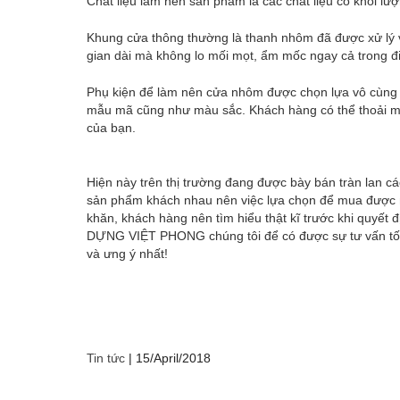
Chất liệu làm nên sản phẩm là các chất liệu có khối lư
Khung cửa thông thường là thanh nhôm đã được xử lý v
gian dài mà không lo mối mọt, ẩm mốc ngay cả trong điề
Phụ kiện để làm nên cửa nhôm được chọn lựa vô cùng 
mẫu mã cũng như màu sắc. Khách hàng có thể thoải m
của bạn.
Hiện này trên thị trường đang được bày bán tràn lan c
sản phẩm khách nhau nên việc lựa chọn để mua được một
khăn, khách hàng nên tìm hiểu thật kĩ trước khi q
DỰNG VIỆT PHONG chúng tôi để có được sự tư vấn tốt
và ưng ý nhất!
Tin tức
|
15/April/2018