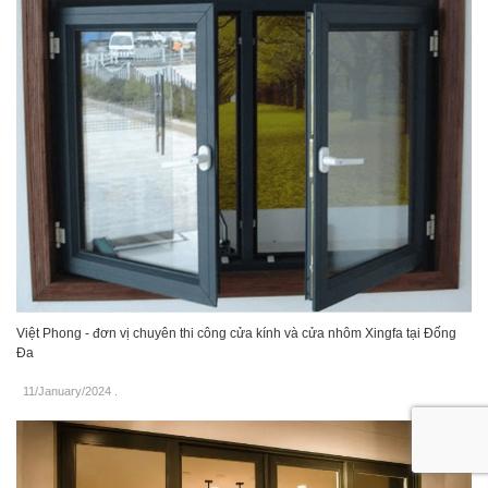
Việt Phong - đơn vị chuyên thi công cửa kính và cửa nhôm Xingfa tại Đống
Đa
11/January/2024
.