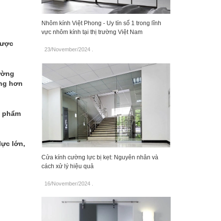
Nhôm kính Việt Phong - Uy tín số 1 trong lĩnh
vực nhôm kính tại thị trường Việt Nam
được
23/November/2024
.
hường
ộng hơn
n phẩm
lực lớn,
Cửa kính cường lực bị kẹt: Nguyên nhân và
cách xử lý hiệu quả
16/November/2024
.