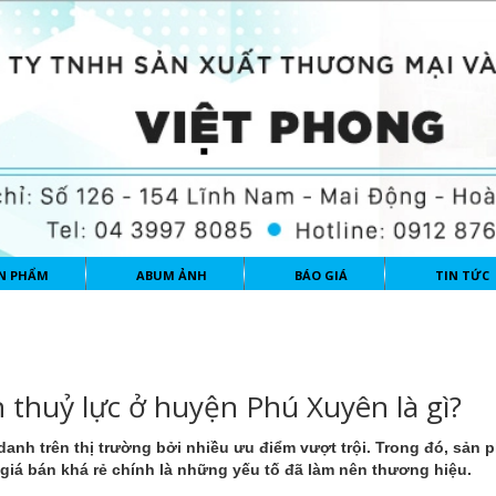
N PHẨM
ABUM ẢNH
BÁO GIÁ
TIN TỨC
h thuỷ lực ở huyện Phú Xuyên là gì?
 danh trên thị trường bởi nhiều ưu điểm vượt trội. Trong đó, sản 
giá bán khá rẻ chính là những yếu tố đã làm nên thương hiệu.