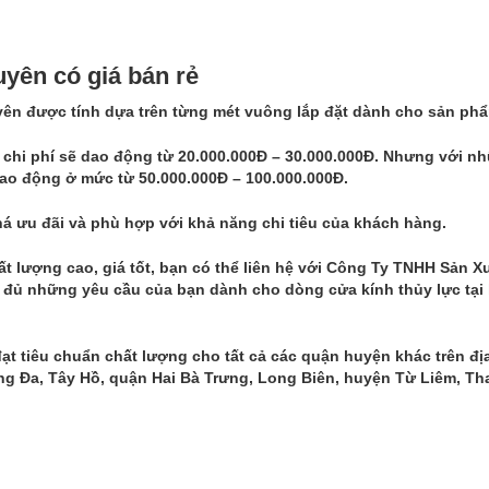
yên có giá bán rẻ
yên
được tính dựa trên từng mét vuông lắp đặt dành cho sản ph
 chi phí sẽ dao động từ 20.000.000Đ – 30.000.000Đ. Nhưng với n
dao động ở mức từ 50.000.000Đ – 100.000.000Đ.
khá ưu đãi và phù hợp với khả năng chi tiêu của khách hàng.
lượng cao, giá tốt, bạn có thể liên hệ với Công Ty TNHH Sản X
 đủ những yêu cầu của bạn dành cho dòng cửa kính thủy lực tại
ạt tiêu chuẩn chất lượng cho tất cả các quận huyện khác trên đị
g Đa, Tây Hồ, quận Hai Bà Trưng, Long Biên, huyện Từ Liêm, Tha