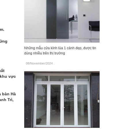
ẩm.
hững
Những mẫu cửa kính lùa 1 cánh đẹp, được tin
dùng nhiều trên thị trường
08/November/2024
.
uất
 khu vực
a bàn Hà
nh Trì,