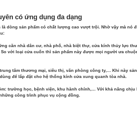
uyên có ứng dụng đa dạng
n
là dòng sản phẩm có chất lượng cao vượt trội. Nhờ vậy mà nó 
au:
ững căn nhà dân cư, nhà phố, nhà biệt thự, cửa kính thủy lực t
h. So với loại cửa cuốn thì sản phẩm này được mọi người ưa chu
trung tâm thương mại, siêu thị, văn phòng công ty,… Khi này sả
 dùng để lắp đặt cho hệ thống kính cửa xung quanh tòa nhà.
m: trường học, bệnh viện, khu hành chính,… Với khả năng chịu 
 những công trình phục vụ cộng đồng.