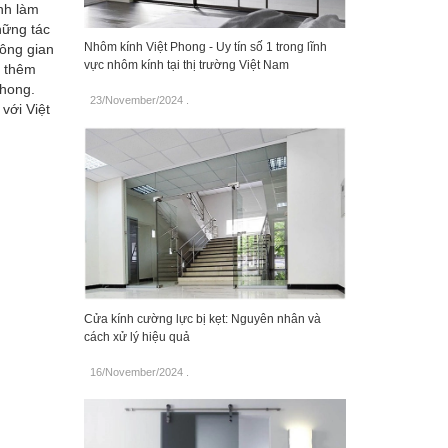
nh làm
hững tác
Nhôm kính Việt Phong - Uy tín số 1 trong lĩnh
hông gian
vực nhôm kính tại thị trường Việt Nam
o thêm
Phong.
23/November/2024
.
với Việt
Cửa kính cường lực bị kẹt: Nguyên nhân và
cách xử lý hiệu quả
16/November/2024
.