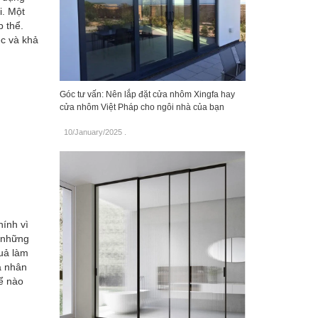
i. Một
 thể.
ệc và khả
Góc tư vấn: Nên lắp đặt cửa nhôm Xingfa hay
cửa nhôm Việt Pháp cho ngôi nhà của bạn
10/January/2025
.
hính vì
c những
quả làm
a nhân
hể nào