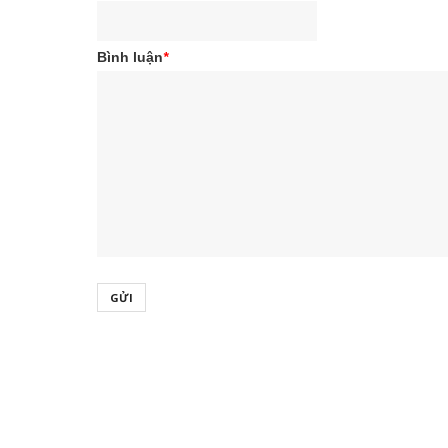
Bình luận
*
GỬI