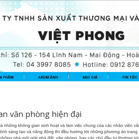
N PHẨM
ABUM ẢNH
BÁO GIÁ
TIN TỨC
an văn phòng hiện đại
là những không gian sinh hoạt và làm việc chung của các nhân viên v
tính sáng tạo và năng động thì đều hướng tới những phương án trang t
 những nhà môi giới nhà đất, văn phòng, hay các chủ đầu tư thường s