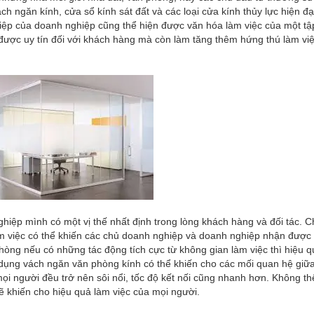
h ngăn kính, cửa sổ kính sát đất và các loại cửa kính thủy lực hiện đạ
iệp của doanh nghiệp cũng thể hiện được văn hóa làm việc của một tập
 được uy tín đối với khách hàng mà còn làm tăng thêm hứng thú làm vi
ệp mình có một vị thế nhất định trong lòng khách hàng và đối tác. C
làm việc có thể khiến các chủ doanh nghiệp và doanh nghiệp nhận đượ
phòng nếu có những tác động tích cực từ không gian làm việc thì hiệu 
 dụng vách ngăn văn phòng kính có thể khiến cho các mối quan hệ giữ
 mọi người đều trở nên sôi nổi, tốc độ kết nối cũng nhanh hơn. Không t
sẽ khiến cho hiệu quả làm việc của mọi người.