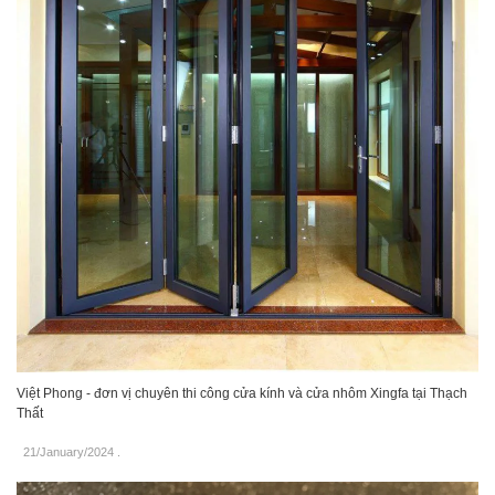
Việt Phong - đơn vị chuyên thi công cửa kính và cửa nhôm Xingfa tại Thạch
Thất
21/January/2024
.