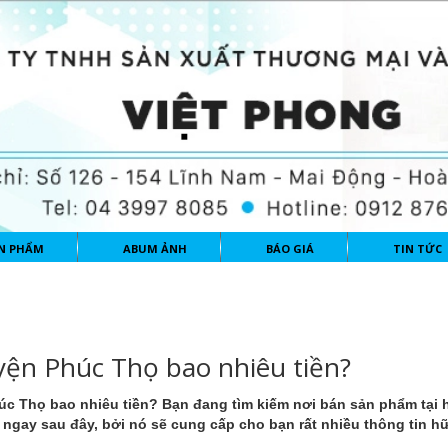
N PHẨM
ABUM ẢNH
BÁO GIÁ
TIN TỨC
yện Phúc Thọ bao nhiêu tiền?
húc Thọ
bao nhiêu tiền? Bạn đang tìm kiếm nơi bán sản phẩm tại
 ngay sau đây, bởi nó sẽ cung cấp cho bạn rất nhiều thông tin hữ