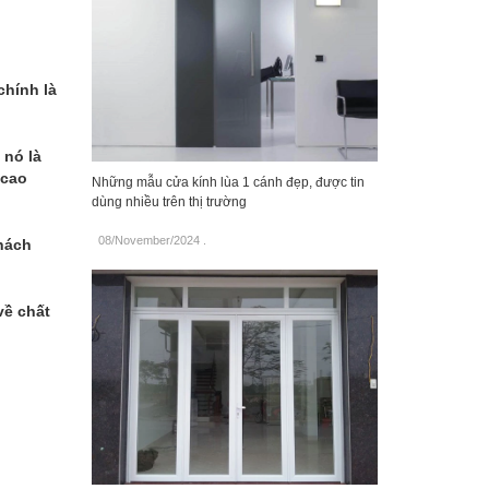
chính là
 nó là
 cao
Những mẫu cửa kính lùa 1 cánh đẹp, được tin
dùng nhiều trên thị trường
08/November/2024
.
hách
về chất