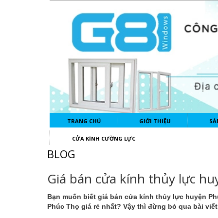
TRANG CHỦ
GIỚI THIỆU
SẢ
CỬA KÍNH CƯỜNG LỰC
BLOG
Giá bán cửa kính thủy lực hu
Bạn muốn biết giá
bán cửa kính thủy lực huyện P
Phúc Thọ giá rẻ nhất? Vậy thì đừng bỏ qua bài viết