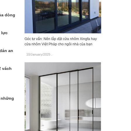
của dòng
 lực
Góc tư vấn: Nên lắp đặt cửa nhôm Xingfa hay
cửa nhôm Việt Pháp cho ngôi nhà của bạn
 dán an
10/January/2025
.
2 vách
n những