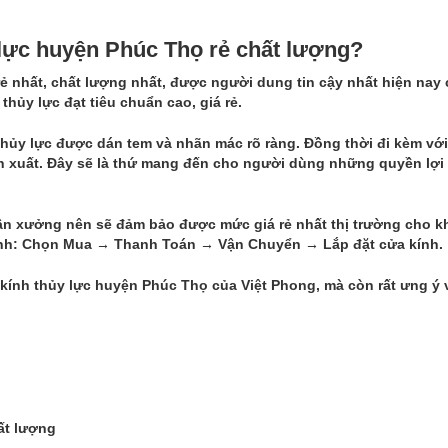
 lực huyện Phúc Thọ rẻ chất lượng?
ẻ nhất, chất lượng nhất, được người dung tin cậy nhất hiện nay 
hủy lực đạt tiêu chuẩn cao, giá rẻ.
 thủy lực được dán tem và nhãn mác rõ ràng. Đồng thời đi kèm với
 xuất. Đây sẽ là thứ mang đến cho người dùng những quyền lợi
tận xưởng nên sẽ đảm bảo được mức giá rẻ nhất thị trường cho k
trình: Chọn Mua → Thanh Toán → Vận Chuyển → Lắp đặt cửa kính.
kính thủy lực huyện Phúc Thọ của Việt Phong, mà còn rất ưng ý 
ất lượng