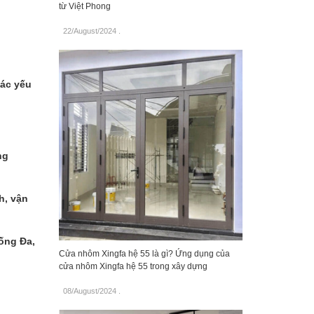
từ Việt Phong
22/August/2024
.
ác yếu
ng
h, vận
ống Đa,
Cửa nhôm Xingfa hệ 55 là gì? Ứng dụng của
cửa nhôm Xingfa hệ 55 trong xây dựng
08/August/2024
.