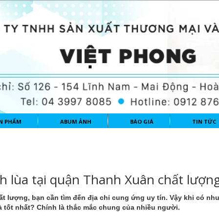
N PHẨM
ABUM ẢNH
BÁO GIÁ
TIN TỨC
 lùa tại quận Thanh Xuân chất lượn
ất lượng
, bạn cần tìm đến địa chỉ cung ứng uy tín. Vậy khi có nh
 tốt nhất? Chính là thắc mắc chung của nhiều người.