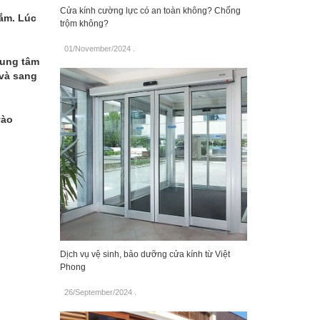
Cửa kính cường lực có an toàn không? Chống
tắm. Lúc
trộm không?
01/November/2024
.
rung tâm
 và sang
vào
Dịch vụ vệ sinh, bảo dưỡng cửa kính từ Việt
Phong
26/September/2024
.